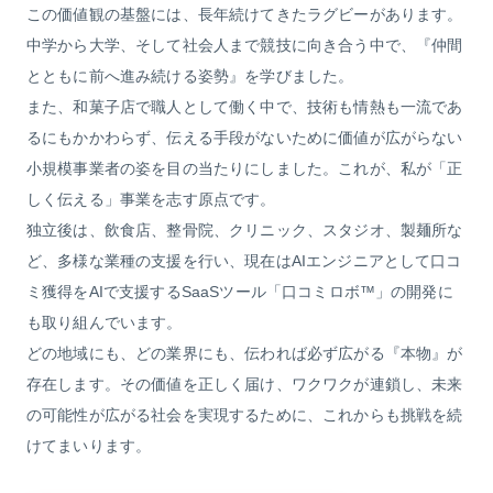
この価値観の基盤には、長年続けてきたラグビーがあります。
中学から大学、そして社会人まで競技に向き合う中で、『仲間
とともに前へ進み続ける姿勢』を学びました。
また、和菓子店で職人として働く中で、技術も情熱も一流であ
るにもかかわらず、伝える手段がないために価値が広がらない
小規模事業者の姿を目の当たりにしました。これが、私が「正
しく伝える」事業を志す原点です。
独立後は、飲食店、整骨院、クリニック、スタジオ、製麺所な
ど、多様な業種の支援を行い、現在はAIエンジニアとして口コ
ミ獲得をAIで支援するSaaSツール「口コミロボ™」の開発に
も取り組んでいます。
どの地域にも、どの業界にも、伝われば必ず広がる『本物』が
存在します。その価値を正しく届け、ワクワクが連鎖し、未来
の可能性が広がる社会を実現するために、これからも挑戦を続
けてまいります。