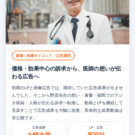
新着｜医療ダイエット・広告運用
価格・効果中心の訴求から、
医師の想いが伝
わる広告へ
初期のLPと画像広告では、期待していた広告成果が出ませ
んでした。そこから野田先生の想い・著書・福岡でのラジ
オ収録・人柄が伝わる訴求へ転換し、動画とLPを継続して
見直すことで広告成果を大幅に改善。具体的な成果数値は
非公開です。
広告成果
LP・広告
大幅改善
再設計