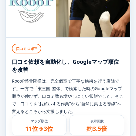
口コミロボ™
口コミ依頼を自動化し、
Googleマップ順位
を改善
RoooP整骨院様は、完全個室で丁寧な施術を行う店舗で
す。一方で「東三国 整体」で検索した時のGoogleマップ
順位が伸びず、口コミ数も増やしにくい状態でした。そこ
で、口コミを“お願いする作業”から“自然に集まる導線”へ
変えるところから支援しました。
マップ順位
表示回数
11位→3位
約3.5倍