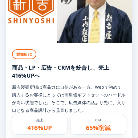
製麺所EC
商品・LP・広告・CRMを
統合し、売上
416%UPへ
新吉製麺所様は商品力に自信がある一方、Webで初めて
購入するお客様にとっては高単価ギフトセットのハードル
が高い状態でした。そこで、広告媒体の話より先に、入り
口となる商品設計から見直しました。
売上
CPA
416%UP
65%削減