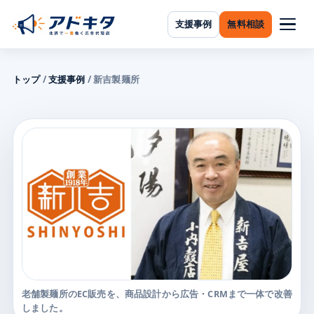
支援事例
無料相談
トップ
/
支援事例
/ 新吉製麺所
老舗製麺所のEC販売を、商品設計から広告・CRMまで一体で改善
しました。